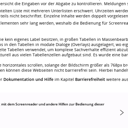
Übersicht die Eingaben vor der Abgabe zu kontrollieren. Meldungen 
achtelten Liste mit mehreren Unterlisten erschwert. Uhrzeiten wer
 teils nicht beschriftet. Einzelne Inhalte werden doppelt vorgelese
Elementen sehr lang werden, weshalb die Bedienung für Screenreade
e kein eigenes Label besitzen, in großen Tabellen in Massenbear
 in den Tabellen in modale Dialoge (Overlays) ausgelagert, wo ei
te Tabellen verwendet, um komplexe Sachverhalte effizient abzub
ukturell aus vielen Tabellenzellen aufgebaut sind. Es wurde eine b
 horizontales scrollen, solange der Bildschirm größer als 768px brei
en können diese Webseiten nicht barrierefrei sein. Hierbei handelt
er
Dokumentation und Hilfe
im Kapitel
Barrierefreiheit
weitere aus
g mit dem Screenreader und andere Hilfen zur Bedienung dieser