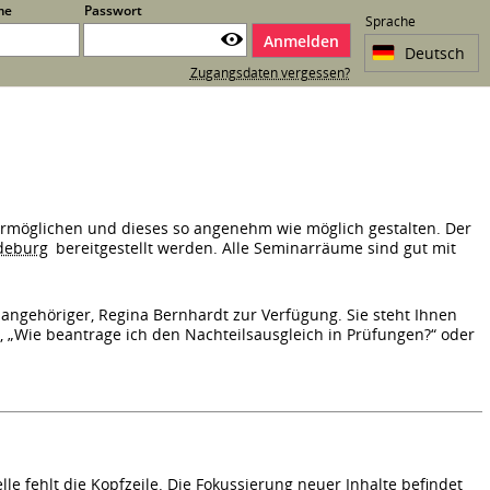
me
Passwort
Sprache
Anmelden
Zugangsdaten vergessen?
ermöglichen und dieses so angenehm wie möglich gestalten. Der
deburg
bereitgestellt werden. Alle Seminarräume sind gut mit
angehöriger, Regina Bernhardt zur Verfügung. Sie steht Ihnen
, „Wie beantrage ich den Nachteilsausgleich in Prüfungen?“ oder
e fehlt die Kopfzeile. Die Fokussierung neuer Inhalte befindet